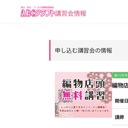
講習会情報
申し込む講習会の情報
あべのキ
編物店
開催
講師