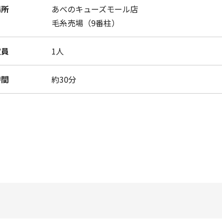
場所
あべのキューズモール店
毛糸売場（9番柱）
定員
1人
時間
約30分