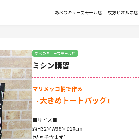
あべのキューズモール店
枚方ビオルネ店
あべのキューズモール店
ミシン講習
マリメッコ柄で作る
『大きめトートバッグ』
■サイズ■
約H32×W38×D10cm
(持ち手含まず)