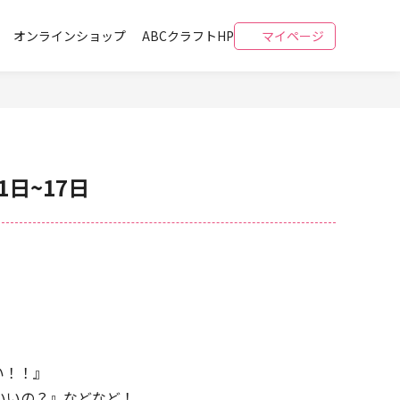
オンラインショップ
ABCクラフトHP
マイページ
日~17日
い！！』
いいの？』などなど！