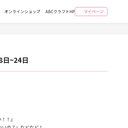
オンラインショップ
ABCクラフトHP
マイページ
日~24日
い！！』
いいの？』などなど！