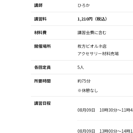
講師
ひろか
講習料
1,210円（税込）
材料費
講習会費に含む
開催場所
枚方ビオルネ店
アクセサリー材料売場
各回定員
5人
所要時間
約75分
※休憩なし
講習日程
08月09日
10時30分～11時
08月09日
13時00分～14時