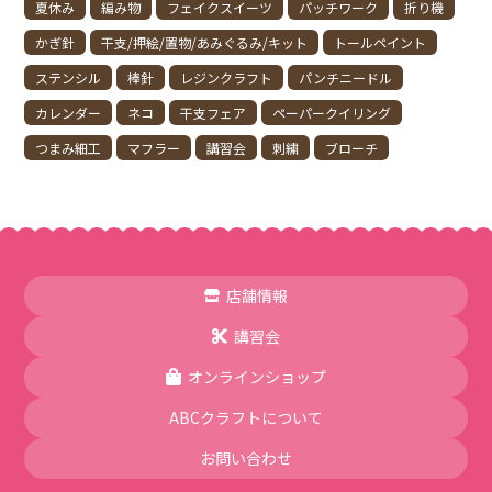
夏休み
編み物
フェイクスイーツ
パッチワーク
折り機
かぎ針
干支/押絵/置物/あみぐるみ/キット
トールペイント
ステンシル
棒針
レジンクラフト
パンチニードル
カレンダー
ネコ
干支フェア
ペーパークイリング
つまみ細工
マフラー
講習会
刺繍
ブローチ
店舗情報
講習会
オンラインショップ
ABCクラフトについて
お問い合わせ