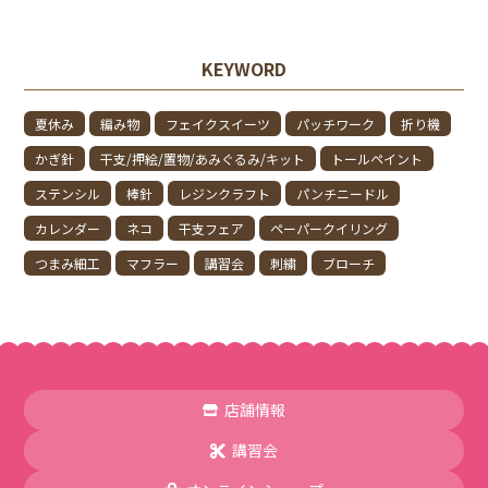
KEYWORD
夏休み
編み物
フェイクスイーツ
パッチワーク
折り機
かぎ針
干支/押絵/置物/あみぐるみ/キット
トールペイント
ステンシル
棒針
レジンクラフト
パンチニードル
カレンダー
ネコ
干支フェア
ペーパークイリング
つまみ細工
マフラー
講習会
刺繍
ブローチ
店舗情報
講習会