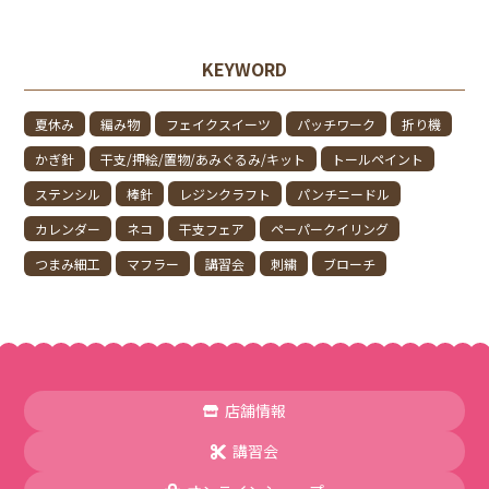
KEYWORD
夏休み
編み物
フェイクスイーツ
パッチワーク
折り機
かぎ針
干支/押絵/置物/あみぐるみ/キット
トールペイント
ステンシル
棒針
レジンクラフト
パンチニードル
カレンダー
ネコ
干支フェア
ペーパークイリング
つまみ細工
マフラー
講習会
刺繍
ブローチ
店舗情報
講習会