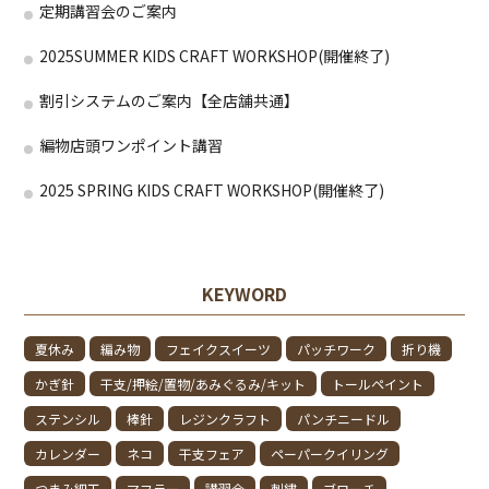
定期講習会のご案内
2025SUMMER KIDS CRAFT WORKSHOP(開催終了)
割引システムのご案内【全店舗共通】
編物店頭ワンポイント講習
2025 SPRING KIDS CRAFT WORKSHOP(開催終了)
KEYWORD
夏休み
編み物
フェイクスイーツ
パッチワーク
折り機
かぎ針
干支/押絵/置物/あみぐるみ/キット
トールペイント
ステンシル
棒針
レジンクラフト
パンチニードル
カレンダー
ネコ
干支フェア
ペーパークイリング
つまみ細工
マフラー
講習会
刺繍
ブローチ