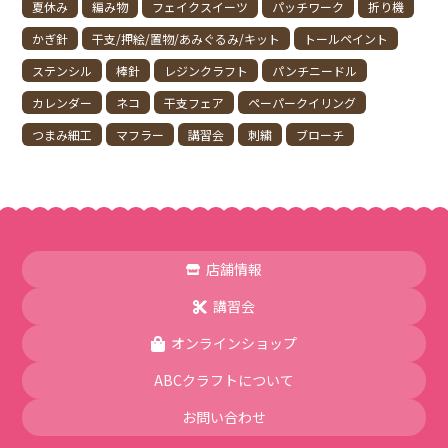
夏休み
編み物
フェイクスイーツ
パッチワーク
折り機
かぎ針
干支/押絵/置物/あみぐるみ/キット
トールペイント
ステンシル
棒針
レジンクラフト
パンチニードル
カレンダー
ネコ
干支フェア
ペーパークイリング
つまみ細工
マフラー
講習会
刺繍
ブローチ
店舗情報
講習会
オンラインショップ
ABCクラフトについて
お問い合わせ