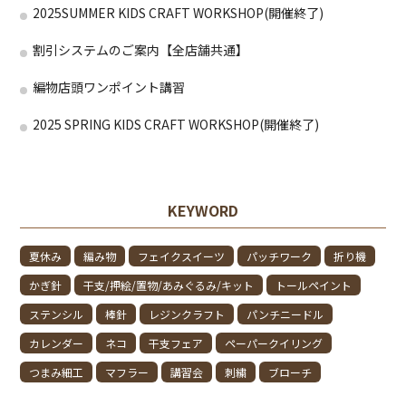
2025SUMMER KIDS CRAFT WORKSHOP(開催終了)
割引システムのご案内【全店舗共通】
編物店頭ワンポイント講習
2025 SPRING KIDS CRAFT WORKSHOP(開催終了)
KEYWORD
夏休み
編み物
フェイクスイーツ
パッチワーク
折り機
かぎ針
干支/押絵/置物/あみぐるみ/キット
トールペイント
ステンシル
棒針
レジンクラフト
パンチニードル
カレンダー
ネコ
干支フェア
ペーパークイリング
つまみ細工
マフラー
講習会
刺繍
ブローチ