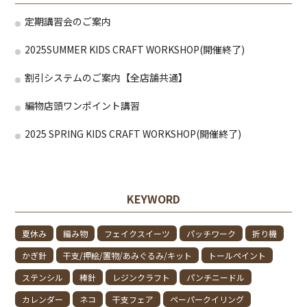
定期講習会のご案内
2025SUMMER KIDS CRAFT WORKSHOP(開催終了)
割引システムのご案内【全店舗共通】
編物店頭ワンポイント講習
2025 SPRING KIDS CRAFT WORKSHOP(開催終了)
KEYWORD
夏休み
編み物
フェイクスイーツ
パッチワーク
折り機
かぎ針
干支/押絵/置物/あみぐるみ/キット
トールペイント
ステンシル
棒針
レジンクラフト
パンチニードル
カレンダー
ネコ
干支フェア
ペーパークイリング