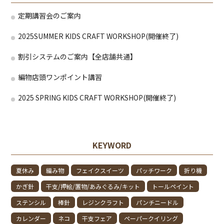
定期講習会のご案内
2025SUMMER KIDS CRAFT WORKSHOP(開催終了)
割引システムのご案内【全店舗共通】
編物店頭ワンポイント講習
2025 SPRING KIDS CRAFT WORKSHOP(開催終了)
KEYWORD
夏休み
編み物
フェイクスイーツ
パッチワーク
折り機
かぎ針
干支/押絵/置物/あみぐるみ/キット
トールペイント
ステンシル
棒針
レジンクラフト
パンチニードル
カレンダー
ネコ
干支フェア
ペーパークイリング