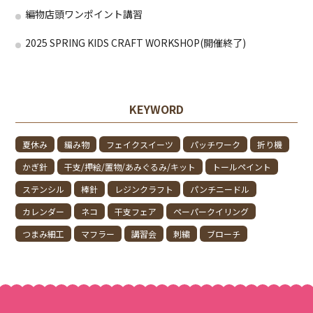
編物店頭ワンポイント講習
2025 SPRING KIDS CRAFT WORKSHOP(開催終了)
KEYWORD
夏休み
編み物
フェイクスイーツ
パッチワーク
折り機
かぎ針
干支/押絵/置物/あみぐるみ/キット
トールペイント
ステンシル
棒針
レジンクラフト
パンチニードル
カレンダー
ネコ
干支フェア
ペーパークイリング
つまみ細工
マフラー
講習会
刺繍
ブローチ