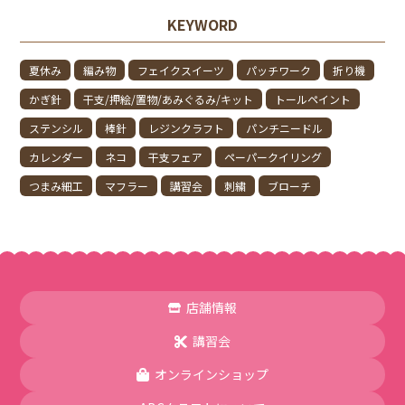
KEYWORD
夏休み
編み物
フェイクスイーツ
パッチワーク
折り機
かぎ針
干支/押絵/置物/あみぐるみ/キット
トールペイント
ステンシル
棒針
レジンクラフト
パンチニードル
カレンダー
ネコ
干支フェア
ペーパークイリング
つまみ細工
マフラー
講習会
刺繍
ブローチ
店舗情報
講習会
オンラインショップ