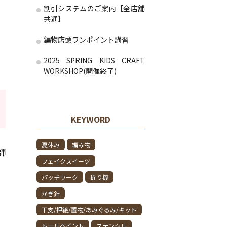
割引システムのご案内【全店舗
共通】
編物店頭ワンポイント講習
2025 SPRING KIDS CRAFT
WORKSHOP(開催終了)
KEYWORD
夏休み
編み物
師
フェイクスイーツ
パッチワーク
折り機
かぎ針
干支/押絵/置物/あみぐるみ/キット
トールペイント
ステンシル