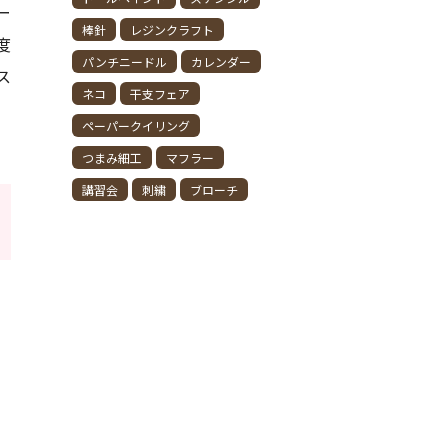
ー
棒針
レジンクラフト
度
パンチニードル
カレンダー
ス
ネコ
干支フェア
ペーパークイリング
つまみ細工
マフラー
講習会
刺繍
ブローチ